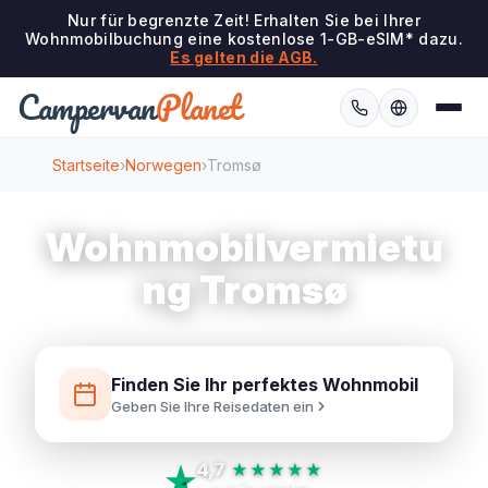
Nur für begrenzte Zeit! Erhalten Sie bei Ihrer
Wohnmobilbuchung eine kostenlose 1-GB-eSIM* dazu.
Es gelten die AGB.
Campervan
Planet
Startseite
›
Norwegen
›
Tromsø
Wohnmobilvermietu
ng Tromsø
Finden Sie Ihr perfektes Wohnmobil
Geben Sie Ihre Reisedaten ein
4,7
★★★★★