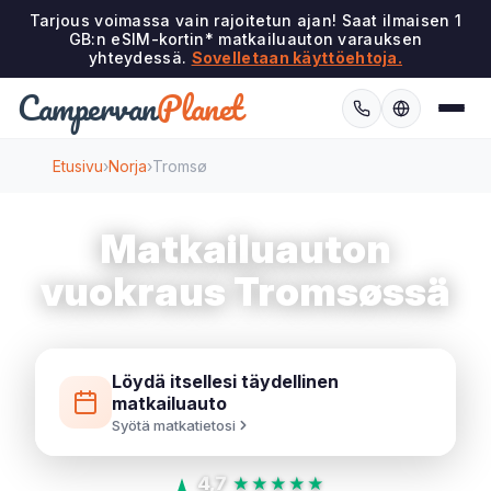
Tarjous voimassa vain rajoitetun ajan! Saat ilmaisen 1
GB:n eSIM-kortin* matkailuauton varauksen
yhteydessä.
Sovelletaan käyttöehtoja.
Campervan
Planet
Etusivu
›
Norja
›
Tromsø
Matkailuauton
vuokraus Tromsøssä
Löydä itsellesi täydellinen
matkailuauto
Syötä matkatietosi
4,7
★★★★★