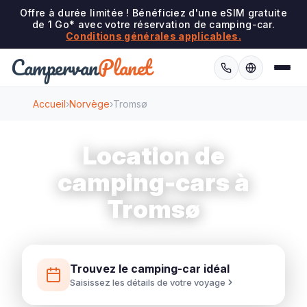
Offre à durée limitée ! Bénéficiez d'une eSIM gratuite
de 1 Go* avec votre réservation de camping-car.
Conditions générales applicables.
Campervan
Planet
Accueil
›
Norvège
›
Tromsø
Location de
camping-cars à
Tromsø
Trouvez le camping-car idéal
Saisissez les détails de votre voyage