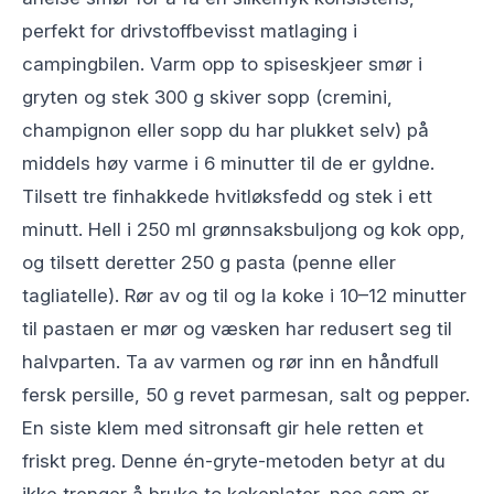
perfekt for drivstoffbevisst matlaging i
campingbilen. Varm opp to spiseskjeer smør i
gryten og stek 300 g skiver sopp (cremini,
champignon eller sopp du har plukket selv) på
middels høy varme i 6 minutter til de er gyldne.
Tilsett tre finhakkede hvitløksfedd og stek i ett
minutt. Hell i 250 ml grønnsaksbuljong og kok opp,
og tilsett deretter 250 g pasta (penne eller
tagliatelle). Rør av og til og la koke i 10–12 minutter
til pastaen er mør og væsken har redusert seg til
halvparten. Ta av varmen og rør inn en håndfull
fersk persille, 50 g revet parmesan, salt og pepper.
En siste klem med sitronsaft gir hele retten et
friskt preg. Denne én-gryte-metoden betyr at du