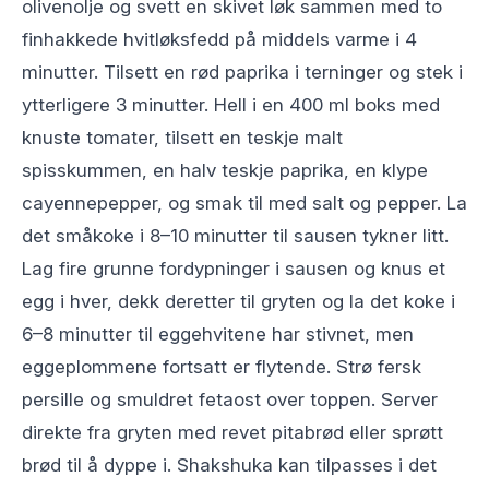
olivenolje og svett en skivet løk sammen med to
finhakkede hvitløksfedd på middels varme i 4
minutter. Tilsett en rød paprika i terninger og stek i
ytterligere 3 minutter. Hell i en 400 ml boks med
knuste tomater, tilsett en teskje malt
spisskummen, en halv teskje paprika, en klype
cayennepepper, og smak til med salt og pepper. La
det småkoke i 8–10 minutter til sausen tykner litt.
Lag fire grunne fordypninger i sausen og knus et
egg i hver, dekk deretter til gryten og la det koke i
6–8 minutter til eggehvitene har stivnet, men
eggeplommene fortsatt er flytende. Strø fersk
persille og smuldret fetaost over toppen. Server
direkte fra gryten med revet pitabrød eller sprøtt
brød til å dyppe i. Shakshuka kan tilpasses i det