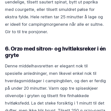
uendelige, tilsett sautert spinat, bytt ut paprika
med courgette, eller tilsett smuldret pølse for
ekstra fylde. Hele retten tar 25 minutter å lage og
er ideell for campingmorgenene når alle er sultne.
Gir to til tre porsjoner.
6. Orzo med sitron- og hvitløksreker i én
gryte
Denne middelhavsretten er elegant nok til
spesielle anledninger, men likevel enkel nok til
hverdagsmiddager i campingbilen, og den er ferdig
på under 20 minutter. Varm opp tre spiseskjeer
olivenolje i gryten og tilsett fire finhakkede
hvitløksfedd. La det steke forsiktig i 1 minutt til det
dufter, men ikke blir brunt. Tilsett 250 g orzo-pasta