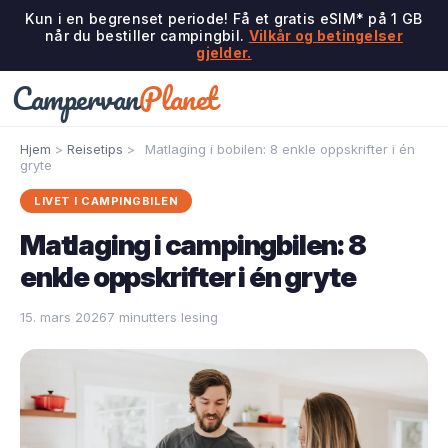
Kun i en begrenset periode! Få et gratis eSIM* på 1 GB
når du bestiller campingbil.
Vilkår og betingelser
gjelder.
Campervan
Planet
Hjem
>
Reisetips
>
Matlaging i bobilen: 8 enkle oppskrifter i én
gryte
LIVET I CAMPINGBILEN
Matlaging i campingbilen: 8
enkle oppskrifter i én gryte
15. mars 2026
7 minutters lesing