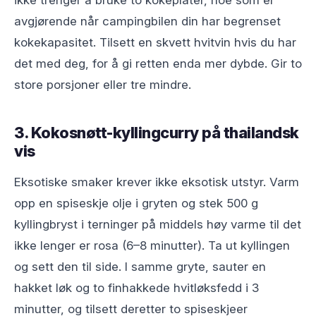
ikke trenger å bruke to kokeplater, noe som er
avgjørende når campingbilen din har begrenset
kokekapasitet. Tilsett en skvett hvitvin hvis du har
det med deg, for å gi retten enda mer dybde. Gir to
store porsjoner eller tre mindre.
3. Kokosnøtt-kyllingcurry på thailandsk
vis
Eksotiske smaker krever ikke eksotisk utstyr. Varm
opp en spiseskje olje i gryten og stek 500 g
kyllingbryst i terninger på middels høy varme til det
ikke lenger er rosa (6–8 minutter). Ta ut kyllingen
og sett den til side. I samme gryte, sauter en
hakket løk og to finhakkede hvitløksfedd i 3
minutter, og tilsett deretter to spiseskjeer