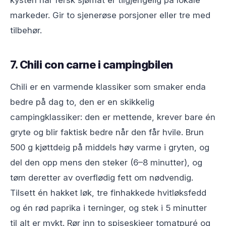
kysten når fersk sjømat er tilgjengelig på lokale
markeder. Gir to sjenerøse porsjoner eller tre med
tilbehør.
7. Chili con carne i campingbilen
Chili er en varmende klassiker som smaker enda
bedre på dag to, den er en skikkelig
campingklassiker: den er mettende, krever bare én
gryte og blir faktisk bedre når den får hvile. Brun
500 g kjøttdeig på middels høy varme i gryten, og
del den opp mens den steker (6–8 minutter), og
tøm deretter av overflødig fett om nødvendig.
Tilsett én hakket løk, tre finhakkede hvitløksfedd
og én rød paprika i terninger, og stek i 5 minutter
til alt er mykt. Rør inn to spiseskjeer tomatpuré og