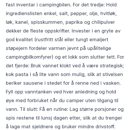
fast inventar i campingbilen. For det tredje: Hold
ingredienslisten enkel, salt, pepper, olje, hvitløk,
løk, kanel, spisskummen, paprika og chilipulver
dekker de fleste oppskrifter. Invester i en gryte av
god kvalitet (rustfritt stål eller tungt emaljert
støpejern fordeler varmen jevnt på upålitelige
campingbilkomfyrer) og et lokk som slutter tett. For
det fjerde: Bruk vannet klokt ved å være strategisk;
kok pasta i så lite vann som mulig, slik at stivelsen
beriker sausene i stedet for å renne ned i vasken.
Fyll opp vanntanken ved hver anledning og hold
øye med forbruket når du camper uten tilgang til
vann. Til slutt: Få en rutine: Lag større porsjoner og
spis restene til lunsj dagen etter, slik at du trenger
å lage mat sjeldnere og bruker mindre drivstoff.