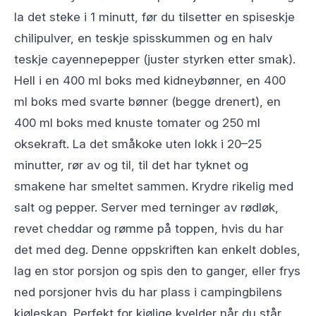
la det steke i 1 minutt, før du tilsetter en spiseskje
chilipulver, en teskje spisskummen og en halv
teskje cayennepepper (juster styrken etter smak).
Hell i en 400 ml boks med kidneybønner, en 400
ml boks med svarte bønner (begge drenert), en
400 ml boks med knuste tomater og 250 ml
oksekraft. La det småkoke uten lokk i 20–25
minutter, rør av og til, til det har tyknet og
smakene har smeltet sammen. Krydre rikelig med
salt og pepper. Server med terninger av rødløk,
revet cheddar og rømme på toppen, hvis du har
det med deg. Denne oppskriften kan enkelt dobles,
lag en stor porsjon og spis den to ganger, eller frys
ned porsjoner hvis du har plass i campingbilens
kjøleskap. Perfekt for kjølige kvelder når du står