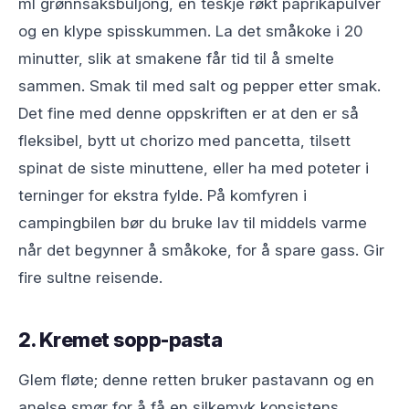
ml grønnsaksbuljong, en teskje røkt paprikapulver
og en klype spisskummen. La det småkoke i 20
minutter, slik at smakene får tid til å smelte
sammen. Smak til med salt og pepper etter smak.
Det fine med denne oppskriften er at den er så
fleksibel, bytt ut chorizo med pancetta, tilsett
spinat de siste minuttene, eller ha med poteter i
terninger for ekstra fylde. På komfyren i
campingbilen bør du bruke lav til middels varme
når det begynner å småkoke, for å spare gass. Gir
fire sultne reisende.
2. Kremet sopp-pasta
Glem fløte; denne retten bruker pastavann og en
anelse smør for å få en silkemyk konsistens,