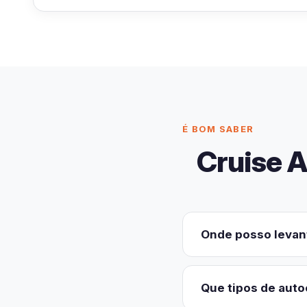
É BOM SABER
Cruise 
Onde posso levan
A Cruise America oper
como Los Angeles, Las
Que tipos de auto
estações fica perto do