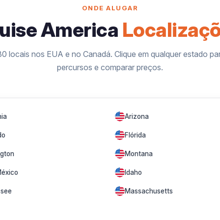
ONDE ALUGAR
uise America
Localizaç
30 locais nos EUA e no Canadá. Clique em qualquer estado par
percursos e comparar preços.
nia
Arizona
do
Flórida
gton
Montana
éxico
Idaho
see
Massachusetts