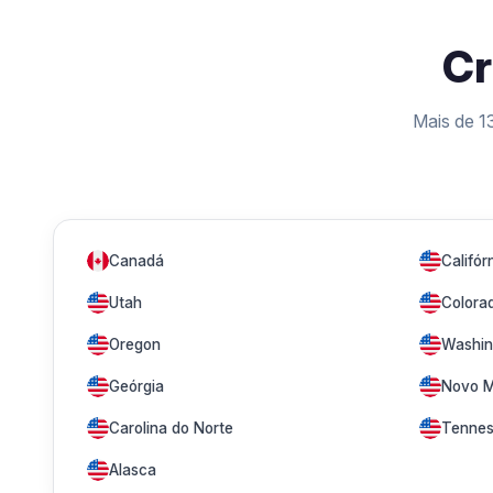
Cr
Mais de 1
Canadá
Califór
Utah
Colora
Oregon
Washin
Geórgia
Novo M
Carolina do Norte
Tennes
Alasca