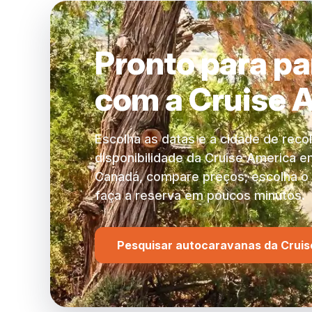
dependendo da época 
Pronto para pa
com a Cruise 
Escolha as datas e a cidade de rec
disponibilidade da Cruise America e
Canadá, compare preços, escolha o
faça a reserva em poucos minutos.
Pesquisar autocaravanas da Cruis