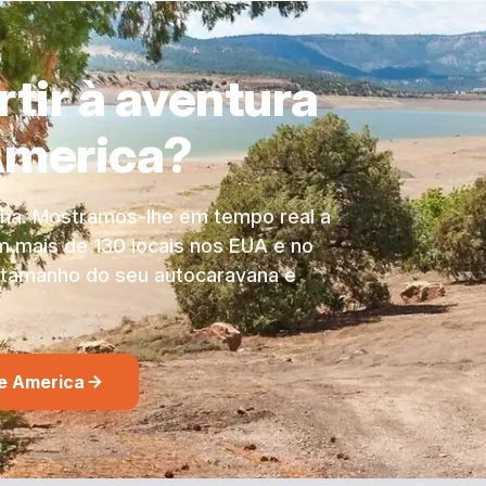
do ano e da localização.
rtir à aventura
America?
olha. Mostramos-lhe em tempo real a
m mais de 130 locais nos EUA e no
 tamanho do seu autocaravana e
e America