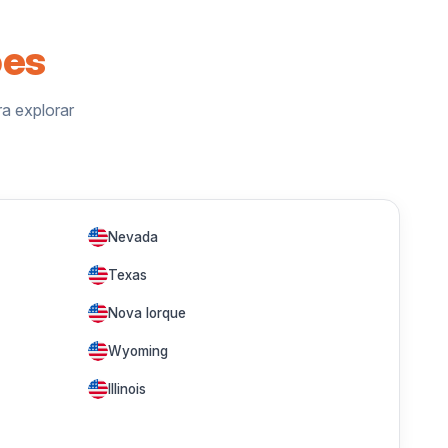
ões
a explorar
Nevada
Texas
Nova Iorque
Wyoming
Illinois