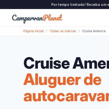
Por tempo limitado! Receba um 
Campervan
Planet
Página inicial
/
Todas as marcas
/
Cruise America
Cruise Ame
Aluguer de
autocarava