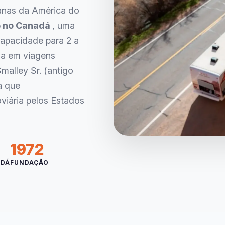
anas da América do
 e no Canadá
, uma
apacidade para 2 a
ia em viagens
malley Sr. (antigo
a que
iária pelos Estados
1972
ADÁ
FUNDAÇÃO