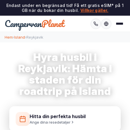
Endast under en begränsad tid! Få ett gratis eSIM* på 1
GB när du bokar din husbil.
Villkor gäller.
Campervan
Planet
Hem
›
Island
›
Reykjavik
Hyra husbil i
Reykjavik: Hämta i
staden för din
roadtrip på Island
Hitta din perfekta husbil
Ange dina resedetaljer