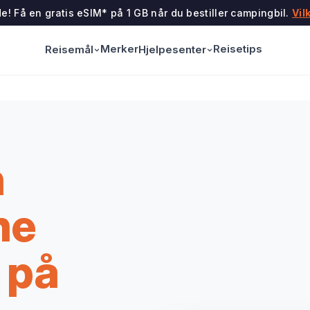
e! Få en gratis eSIM* på 1 GB når du bestiller campingbil.
Vil
Merker
Reisetips
Reisemål
Hjelpesenter
n
ne
 på