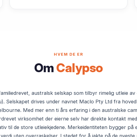
HVEM DE ER
Om
Calypso
iliedrevet, australsk selskap som tilbyr rimelig utleie av
. Selskapet drives under navnet Maclo Pty Ltd fra hoved
elbourne. Med mer enn ti års erfaring i den australske cam
erdrevet virksomhet der eierne selv har direkte kontakt m
ativ til de store utleiekjedene. Merkeidentiteten bygger på et
 verdi uten overraskelser. I stedet for å jakte på de nyest