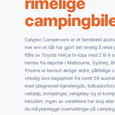
rimelige
campingbil
Calypso Campervans er et familieeid austra
mer enn et tiår har gjort det rimelig å reis
flåte av Toyota HiAce hi-tops med 2 til 4
hentes fra depoter i Melbourne, Sydney, B
Prisene er bevisst ærlige: eldre, pålitelige c
virkelig lave dagspriser fra rundt 59 austra
med ubegrenset kjørelengde, fullkaskoforsi
veihjelp, bompenger, sengetøy og et komple
inkludert. Ingen av varebilene har dusj elle
du må planlegge overnattinger på camping