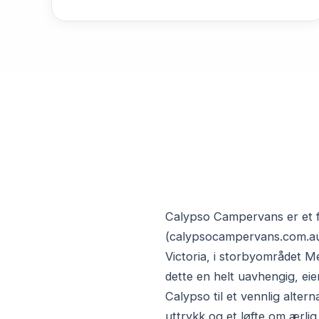
Calypso Campervans er et fam
(calypsocampervans.com.au)
Victoria, i storbyområdet M
dette en helt uavhengig, ei
Calypso til et vennlig altern
uttrykk og et løfte om ærlig