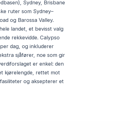
edbasen), Sydney, Brisbane
iske ruter som Sydney–
ad og Barossa Valley.
ele landet, et bevisst valg
kende rekkevidde. Calypso
 per dag, og inkluderer
kstra sjåfører, noe som gir
verdiforslaget er enkel: den
 kjørelengde, rettet mot
asiliteter og aksepterer et