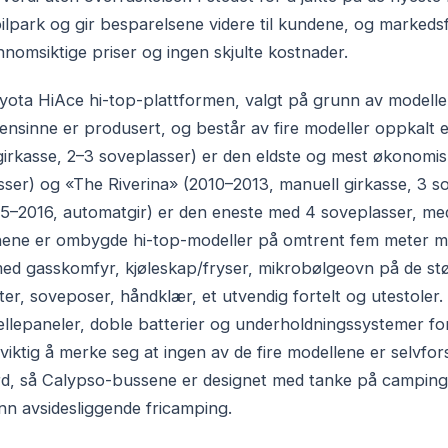
bilpark og gir besparelsene videre til kundene, og markeds
omsiktige priser og ingen skjulte kostnader.
oyota HiAce hi-top-plattformen, valgt på grunn av modell
ensinne er produsert, og består av fire modeller oppkalt e
girkasse, 2–3 soveplasser) er den eldste og mest økonomi
ser) og «The Riverina» (2010–2013, manuell girkasse, 3 sov
–2016, automatgir) er den eneste med 4 soveplasser, med p
nene er ombygde hi-top-modeller på omtrent fem meter m
rt med gasskomfyr, kjøleskap/fryser, mikrobølgeovn på de s
ter, soveposer, håndklær, et utvendig fortelt og utestole
olcellepaneler, doble batterier og underholdningssystemer 
viktig å merke seg at ingen av de fire modellene er selvfo
bord, så Calypso-bussene er designet med tanke på campin
n avsidesliggende fricamping.