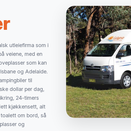
er
lsk utleiefirma som i
e på veiene, med en
 soveplasser som kan
risbane og Adelaide.
ampingbiler til
lske dollar per dag,
kring, 24-timers
tt kjøkkensett, alt
r toalett om bord, så
plasser og