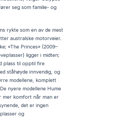
fører seg som familie- og
ens rykte som en av de mest
tter australske motorveier.
ske; «The Princes» (2009–
eplasser) ligger i midten;
lass til opptil fire
ed ståhøyde innvendig, og
tørre modellene, komplett
r. De nyere modellene Hume
for mer komfort når man er
rsynende, det er ingen
gplasser og