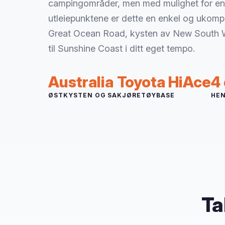
campingområder, men med mulighet for en
utleiepunktene er dette en enkel og ukompl
Great Ocean Road, kysten av New South Wa
til Sunshine Coast i ditt eget tempo.
Australia
Toyota HiAce
4
ØSTKYSTEN OG SA
KJØRETØYBASE
HE
Ta