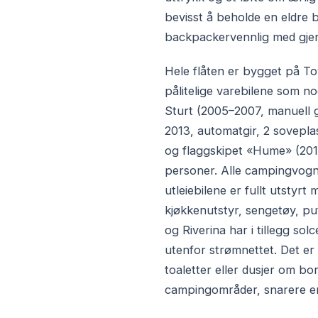
bevisst å beholde en eldre 
backpackervennlig med gjenn
Hele flåten er bygget på T
pålitelige varebilene som no
Sturt (2005–2007, manuell 
2013, automatgir, 2 soveplas
og flaggskipet «Hume» (2015
personer. Alle campingvog
utleiebilene er fullt utsty
kjøkkenutstyr, sengetøy, pu
og Riverina har i tillegg s
utenfor strømnettet. Det er 
toaletter eller dusjer om 
campingområder, snarere en