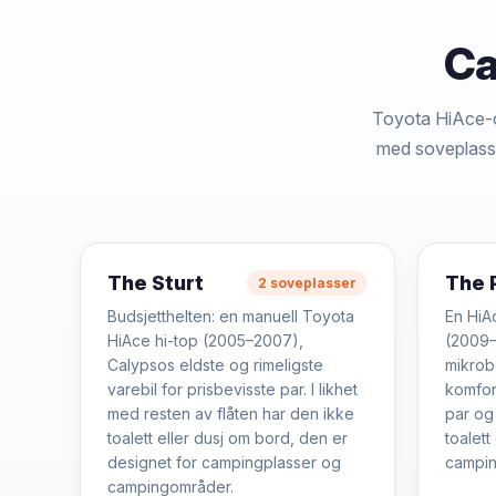
Ca
Toyota HiAce-ca
med soveplass t
The Sturt
The 
2 soveplasser
Budsjetthelten: en manuell Toyota
En HiA
HiAce hi-top (2005–2007),
(2009–
Calypsos eldste og rimeligste
mikrob
varebil for prisbevisste par. I likhet
komfor
med resten av flåten har den ikke
par og
toalett eller dusj om bord, den er
toalet
designet for campingplasser og
campin
campingområder.