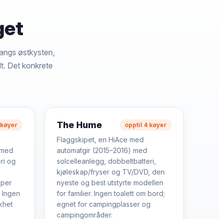
get
langs østkysten,
lt. Det konkrete
The Hume
 køyer
opptil 4 køyer
Flaggskipet, en HiAce med
 med
automatgir (2015–2016) med
ri og
solcelleanlegg, dobbeltbatteri,
kjøleskap/fryser og TV/DVD, den
pper
nyeste og best utstyrte modellen
. Ingen
for familier. Ingen toalett om bord;
ikhet
egnet for campingplasser og
campingområder.