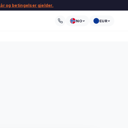
kår og betingelser gjelder.
NO
EUR