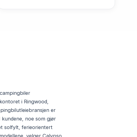
 campingbiler
kontoret i Ringwood,
pingbilutleiebransjen er
ed kundene, noe som gjør
 solfylt, ferieorientert
e modellene, velger Calypso