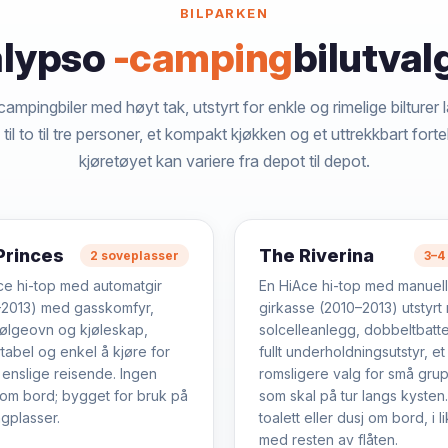
BILPARKEN
lypso
-camping
bilutval
mpingbiler med høyt tak, utstyrt for enkle og rimelige bilturer 
il to til tre personer, et kompakt kjøkken og et uttrekkbart forte
kjøretøyet kan variere fra depot til depot.
Princes
The Riverina
2 soveplasser
3–4
ce hi-top med automatgir
En HiAce hi-top med manuell
2013) med gasskomfyr,
girkasse (2010–2013) utstyrt
ølgeovn og kjøleskap,
solcelleanlegg, dobbeltbatte
tabel og enkel å kjøre for
fullt underholdningsutstyr, et
 enslige reisende. Ingen
romsligere valg for små gru
t om bord; bygget for bruk på
som skal på tur langs kysten
gplasser.
toalett eller dusj om bord, i l
med resten av flåten.