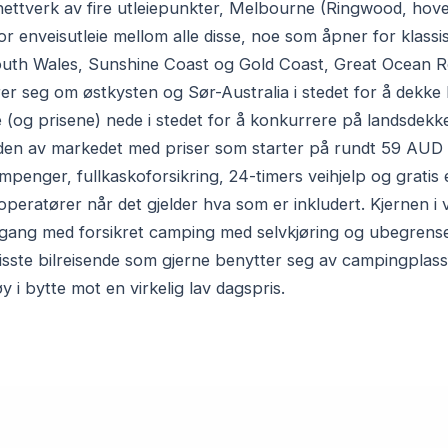
nettverk av fire utleiepunkter, Melbourne (Ringwood, hov
or enveisutleie mellom alle disse, noe som åpner for klass
uth Wales, Sunshine Coast og Gold Coast, Great Ocean Ro
r seg om østkysten og Sør-Australia i stedet for å dekke h
 (og prisene) nede i stedet for å konkurrere på landsdek
 enden av markedet med priser som starter på rundt 59 AUD
penger, fullkaskoforsikring, 24-timers veihjelp og gratis e
operatører når det gjelder hva som er inkludert. Kjernen i 
 gang med forsikret camping med selvkjøring og ubegrenset
isste bilreisende som gjerne benytter seg av campingplassf
y i bytte mot en virkelig lav dagspris.