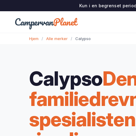
Kun i en begrenset period
Campervan
Planet
Hjem
/
Alle merker
/
Calypso
Calypso
De
familiedrev
spesialisten