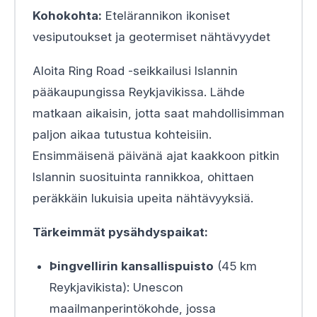
Kohokohta:
Etelärannikon ikoniset
vesiputoukset ja geotermiset nähtävyydet
Aloita Ring Road -seikkailusi Islannin
pääkaupungissa Reykjavikissa. Lähde
matkaan aikaisin, jotta saat mahdollisimman
paljon aikaa tutustua kohteisiin.
Ensimmäisenä päivänä ajat kaakkoon pitkin
Islannin suosituinta rannikkoa, ohittaen
peräkkäin lukuisia upeita nähtävyyksiä.
Tärkeimmät pysähdyspaikat:
Þingvellirin kansallispuisto
(45 km
Reykjavikista): Unescon
maailmanperintökohde, jossa