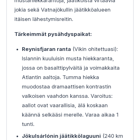
mustahiekkarantoja, jäätiköistä virtaavia
jokia sekä Vatnajökullin jäätikköalueen
itäisen lähestymisreitin.
Tärkeimmät pysähdyspaikat:
Reynisfjaran ranta
(Vikin ohitettuasi):
Islannin kuuluisin musta hiekkaranta,
jossa on basalttipylväitä ja voimakkaita
Atlantin aaltoja. Tumma hiekka
muodostaa dramaattisen kontrastin
valkoisen vaahdon kanssa. Varoitus:
aallot ovat vaarallisia, älä koskaan
käännä selkääsi merelle. Varaa aikaa 1
tunti.
Jökulsárlónin jäätikkölaguuni
(240 km