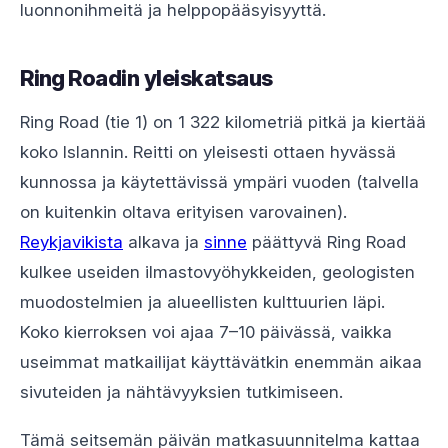
luonnonihmeitä ja helppopääsyisyyttä.
Ring Roadin yleiskatsaus
Ring Road (tie 1) on 1 322 kilometriä pitkä ja kiertää
koko Islannin. Reitti on yleisesti ottaen hyvässä
kunnossa ja käytettävissä ympäri vuoden (talvella
on kuitenkin oltava erityisen varovainen).
Reykjavikista
alkava ja
sinne
päättyvä Ring Road
kulkee useiden ilmastovyöhykkeiden, geologisten
muodostelmien ja alueellisten kulttuurien läpi.
Koko kierroksen voi ajaa 7–10 päivässä, vaikka
useimmat matkailijat käyttävätkin enemmän aikaa
sivuteiden ja nähtävyyksien tutkimiseen.
Tämä seitsemän päivän matkasuunnitelma kattaa