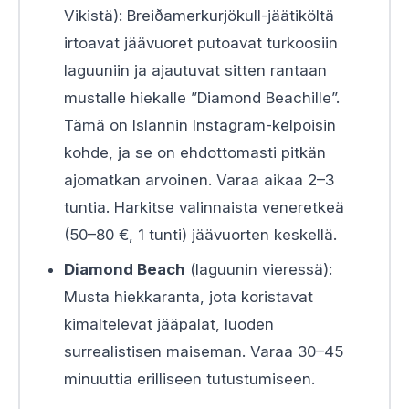
Vikistä): Breiðamerkurjökull-jäätiköltä
irtoavat jäävuoret putoavat turkoosiin
laguuniin ja ajautuvat sitten rantaan
mustalle hiekalle ”Diamond Beachille”.
Tämä on Islannin Instagram-kelpoisin
kohde, ja se on ehdottomasti pitkän
ajomatkan arvoinen. Varaa aikaa 2–3
tuntia. Harkitse valinnaista veneretkeä
(50–80 €, 1 tunti) jäävuorten keskellä.
Diamond Beach
(laguunin vieressä):
Musta hiekkaranta, jota koristavat
kimaltelevat jääpalat, luoden
surrealistisen maiseman. Varaa 30–45
minuuttia erilliseen tutustumiseen.