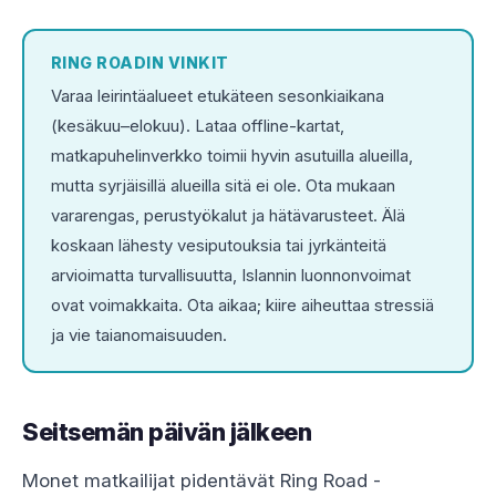
RING ROADIN VINKIT
Varaa leirintäalueet etukäteen sesonkiaikana
(kesäkuu–elokuu). Lataa offline-kartat,
matkapuhelinverkko toimii hyvin asutuilla alueilla,
mutta syrjäisillä alueilla sitä ei ole. Ota mukaan
vararengas, perustyökalut ja hätävarusteet. Älä
koskaan lähesty vesiputouksia tai jyrkänteitä
arvioimatta turvallisuutta, Islannin luonnonvoimat
ovat voimakkaita. Ota aikaa; kiire aiheuttaa stressiä
ja vie taianomaisuuden.
Seitsemän päivän jälkeen
Monet matkailijat pidentävät Ring Road -