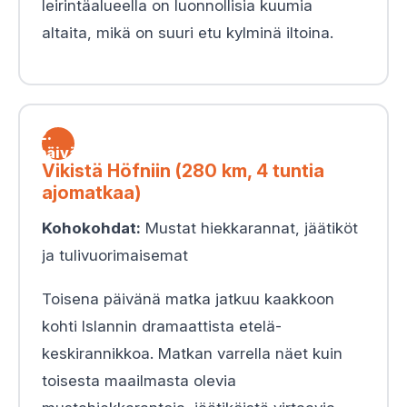
leirintäalueella on luonnollisia kuumia
altaita, mikä on suuri etu kylminä iltoina.
2.
päivä
Vikistä Höfniin (280 km, 4 tuntia
ajomatkaa)
Kohokohdat:
Mustat hiekkarannat, jäätiköt
ja tulivuorimaisemat
Toisena päivänä matka jatkuu kaakkoon
kohti Islannin dramaattista etelä-
keskirannikkoa. Matkan varrella näet kuin
toisesta maailmasta olevia