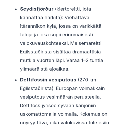
Seydisfjörður
(kiertoreitti, jota
kannattaa harkita): Viehättävä
itärannikon kylä, jossa on värikkäitä
taloja ja joka sopii erinomaisesti
valokuvauskohteeksi. Maisemareitti
Egilsstaðirista sisältää dramaattisia
mutkia vuorten läpi. Varaa 1–2 tuntia
ylimääräistä ajoaikaa.
Dettifossin vesiputous
(270 km
Egilsstaðirista): Euroopan voimakkain
vesiputous vesimäärän perusteella.
Dettifoss jyrisee syvään kanjoniin
uskomattomalla voimalla. Kokemus on
nöyryyttävä, eikä valokuvissa tule esiin