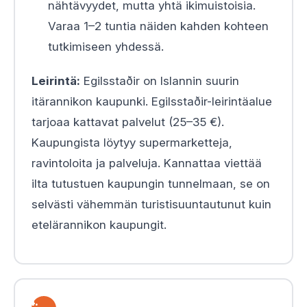
nähtävyydet, mutta yhtä ikimuistoisia.
Varaa 1–2 tuntia näiden kahden kohteen
tutkimiseen yhdessä.
Leirintä:
Egilsstaðir on Islannin suurin
itärannikon kaupunki. Egilsstaðir-leirintäalue
tarjoaa kattavat palvelut (25–35 €).
Kaupungista löytyy supermarketteja,
ravintoloita ja palveluja. Kannattaa viettää
ilta tutustuen kaupungin tunnelmaan, se on
selvästi vähemmän turistisuuntautunut kuin
etelärannikon kaupungit.
4.