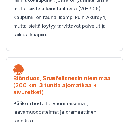
mutta siistejä leirintäalueita (20–30 €).
Kaupunki on rauhallisempi kuin Akureyri,
mutta sieltä löytyy tarvittavat palvelut ja
raikas ilmapiiri.
6.
päivä
Blönduós, Snæfellsnesin niemimaa
(200 km, 3 tuntia ajomatkaa +
sivuretket)
Pääkohteet:
Tulivuorimaisemat,
laavamuodostelmat ja dramaattinen
rannikko