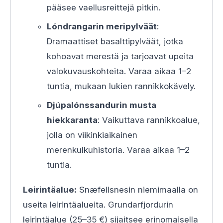
pääsee vaellusreittejä pitkin.
Lóndrangarin meripylväät
:
Dramaattiset basalttipylväät, jotka
kohoavat merestä ja tarjoavat upeita
valokuvauskohteita. Varaa aikaa 1–2
tuntia, mukaan lukien rannikkokävely.
Djúpalónssandurin musta
hiekkaranta
: Vaikuttava rannikkoalue,
jolla on viikinkiaikainen
merenkulkuhistoria. Varaa aikaa 1–2
tuntia.
Leirintäalue:
Snæfellsnesin niemimaalla on
useita leirintäalueita. Grundarfjordurin
leirintäalue (25–35 €) sijaitsee erinomaisella