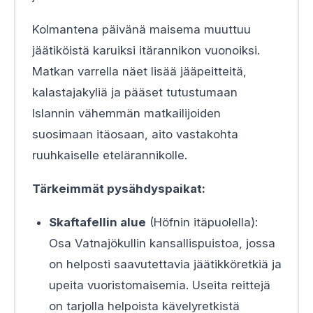
Kolmantena päivänä maisema muuttuu
jäätiköistä karuiksi itärannikon vuonoiksi.
Matkan varrella näet lisää jääpeitteitä,
kalastajakyliä ja pääset tutustumaan
Islannin vähemmän matkailijoiden
suosimaan itäosaan, aito vastakohta
ruuhkaiselle etelärannikolle.
Tärkeimmät pysähdyspaikat:
Skaftafellin alue
(Höfnin itäpuolella):
Osa Vatnajökullin kansallispuistoa, jossa
on helposti saavutettavia jäätikköretkiä ja
upeita vuoristomaisemia. Useita reittejä
on tarjolla helpoista kävelyretkistä