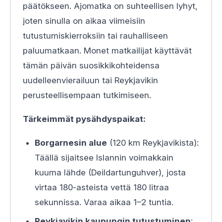
päätökseen. Ajomatka on suhteellisen lyhyt,
joten sinulla on aikaa viimeisiin
tutustumiskierroksiin tai rauhalliseen
paluumatkaan. Monet matkailijat käyttävät
tämän päivän suosikkikohteidensa
uudelleenvierailuun tai Reykjavikin
perusteellisempaan tutkimiseen.
Tärkeimmät pysähdyspaikat:
Borgarnesin alue
(120 km Reykjavikista):
Täällä sijaitsee Islannin voimakkain
kuuma lähde (Deildartunguhver), josta
virtaa 180-asteista vettä 180 litraa
sekunnissa. Varaa aikaa 1–2 tuntia.
Reykjavikin kaupungin tutustuminen
: