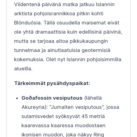
Viidentenä päivänä matka jatkuu Islannin
arktista pohjoisrannikkoa pitkin kohti
Blönduósia. Tällä osuudella maisemat eivät
ole yhtä dramaattisia kuin edellisinä päivinä,
mutta se tarjoaa aitoa pikkukaupungin
tunnelmaa ja ainutlaatuisia geotermisiä
kokemuksia. Olet nyt Islannin pohjoisimmilla
alueilla.
Tärkeimmät pysähdyspaikat:
Goðafossin vesiputous
(lähellä
Akureyria): ”Jumalten vesiputous”, jossa
sulamisvedet syöksyvät 45 metriä
kaarevassa kaaressa muodostaen
ikonisen muodon, joka näkyy Ring