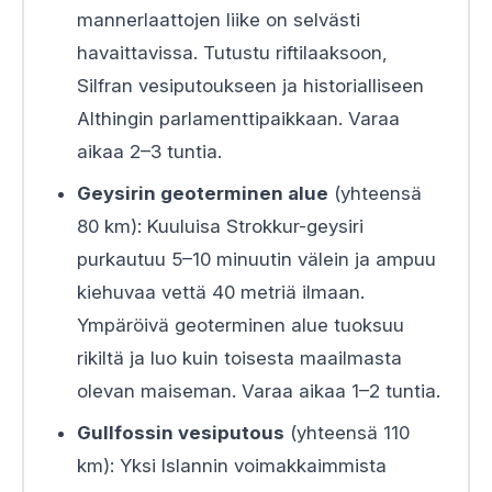
mannerlaattojen liike on selvästi
havaittavissa. Tutustu riftilaaksoon,
Silfran vesiputoukseen ja historialliseen
Althingin parlamenttipaikkaan. Varaa
aikaa 2–3 tuntia.
Geysirin geoterminen alue
(yhteensä
80 km): Kuuluisa Strokkur-geysiri
purkautuu 5–10 minuutin välein ja ampuu
kiehuvaa vettä 40 metriä ilmaan.
Ympäröivä geoterminen alue tuoksuu
rikiltä ja luo kuin toisesta maailmasta
olevan maiseman. Varaa aikaa 1–2 tuntia.
Gullfossin vesiputous
(yhteensä 110
km): Yksi Islannin voimakkaimmista