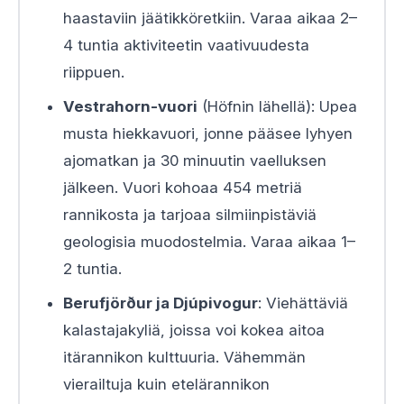
haastaviin jäätikköretkiin. Varaa aikaa 2–
4 tuntia aktiviteetin vaativuudesta
riippuen.
Vestrahorn-vuori
(Höfnin lähellä): Upea
musta hiekkavuori, jonne pääsee lyhyen
ajomatkan ja 30 minuutin vaelluksen
jälkeen. Vuori kohoaa 454 metriä
rannikosta ja tarjoaa silmiinpistäviä
geologisia muodostelmia. Varaa aikaa 1–
2 tuntia.
Berufjörður ja Djúpivogur
: Viehättäviä
kalastajakyliä, joissa voi kokea aitoa
itärannikon kulttuuria. Vähemmän
vierailtuja kuin etelärannikon