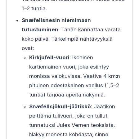
1–2 tuntia.
Snæfellsnesin niemimaan
tutustuminen
: Tähän kannattaa varata
koko päivä. Tärkeimpiä nähtävyyksiä
ovat:
Kirkjufell-vuori
: Ikoninen
kartiomainen vuori, joka esiintyy
monissa valokuvissa. Vaativa 4 km:n
pituinen edestakainen vaellus (1,5–2
tuntia) tarjoaa upeita näkymiä.
Snæfellsjökull-jäätikkö
: Jäätikön
peittämä tulivuori, joka on tullut
tunnetuksi Jules Vernen teoksista.
Näkyy monesta kohdasta; sinne