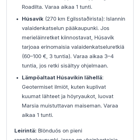
Roadilta. Varaa aikaa 1 tunti.
Húsavík
(270 km Egilsstaðirista): Islannin
valaidenkatselun pääkaupunki. Jos
merieläinretket kiinnostavat, Húsavík
tarjoaa erinomaisia valaidenkatseluretkiä
(60–100 €, 3 tuntia). Varaa aikaa 3–4
tuntia, jos retki sisältyy ohjelmaan.
Lämpöaltaat Húsavíkin lähellä
:
Geotermiset ilmiöt, kuten kuplivat
kuumat lähteet ja höyryaukot, luovat
Marsia muistuttavan maiseman. Varaa
aikaa 1 tunti.
Leirintä:
Blönduós on pieni
rannikkokaupunki, jossa on yksinkertaisia