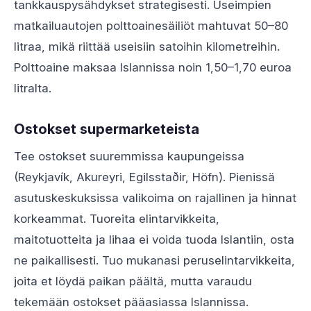
tankkauspysähdykset strategisesti. Useimpien
matkailuautojen polttoainesäiliöt mahtuvat 50–80
litraa, mikä riittää useisiin satoihin kilometreihin.
Polttoaine maksaa Islannissa noin 1,50–1,70 euroa
litralta.
Ostokset supermarketeista
Tee ostokset suuremmissa kaupungeissa
(Reykjavík, Akureyri, Egilsstaðir, Höfn). Pienissä
asutuskeskuksissa valikoima on rajallinen ja hinnat
korkeammat. Tuoreita elintarvikkeita,
maitotuotteita ja lihaa ei voida tuoda Islantiin, osta
ne paikallisesti. Tuo mukanasi peruselintarvikkeita,
joita et löydä paikan päältä, mutta varaudu
tekemään ostokset pääasiassa Islannissa.