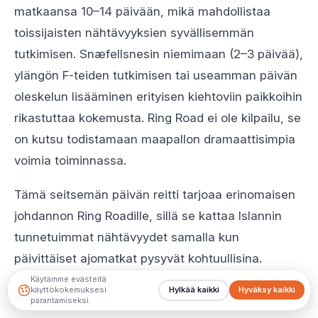
matkaansa 10–14 päivään, mikä mahdollistaa
toissijaisten nähtävyyksien syvällisemmän
tutkimisen. Snæfellsnesin niemimaan (2–3 päivää),
ylängön F-teiden tutkimisen tai useamman päivän
oleskelun lisääminen erityisen kiehtoviin paikkoihin
rikastuttaa kokemusta. Ring Road ei ole kilpailu, se
on kutsu todistamaan maapallon dramaattisimpia
voimia toiminnassa.
Tämä seitsemän päivän reitti tarjoaa erinomaisen
johdannon Ring Roadille, sillä se kattaa Islannin
tunnetuimmat nähtävyydet samalla kun
päivittäiset ajomatkat pysyvät kohtuullisina.
Muokkaa reittiä omien kiinnostuksiesi mukaan:
Käytämme evästeitä
käyttökokemuksesi
Hylkää kaikki
Hyväksy kaikki
jäätikköjen ystäville kannattaa viettää ylimääräistä
parantamiseksi.