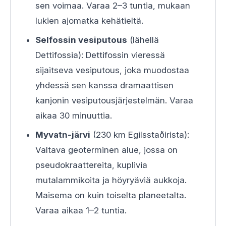
sen voimaa. Varaa 2–3 tuntia, mukaan
lukien ajomatka kehätieltä.
Selfossin vesiputous
(lähellä
Dettifossia): Dettifossin vieressä
sijaitseva vesiputous, joka muodostaa
yhdessä sen kanssa dramaattisen
kanjonin vesiputousjärjestelmän. Varaa
aikaa 30 minuuttia.
Myvatn-järvi
(230 km Egilsstaðirista):
Valtava geoterminen alue, jossa on
pseudokraattereita, kuplivia
mutalammikoita ja höyryäviä aukkoja.
Maisema on kuin toiselta planeetalta.
Varaa aikaa 1–2 tuntia.