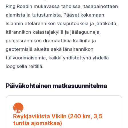
Ring Roadin mukavassa tahdissa, tasapainottaen
ajamista ja tutustumista. Pääset kokemaan
Islannin etelärannikon vesiputouksia ja jäätiköitä,
itärannikon kalastajakyliä ja jäälaguuneja,
pohjoisrannikon dramaattisia kallioita ja
geotermisiä alueita sekä länsirannikon
tulivuorimaisemia, kaikki yhdistettynä yhdellä
loogisella reitillä.
Päiväkohtainen matkasuunnitelma
1.
päivä
Reykjavikista Vikiin (240 km, 3,5
tuntia ajomatkaa)