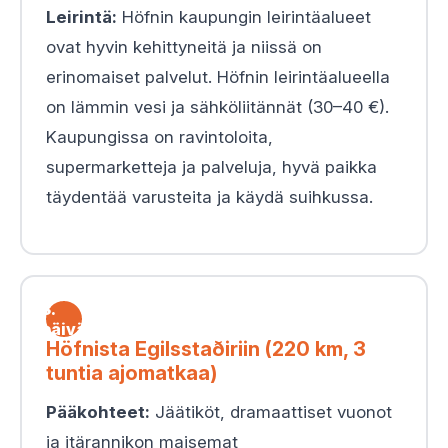
Leirintä:
Höfnin kaupungin leirintäalueet
ovat hyvin kehittyneitä ja niissä on
erinomaiset palvelut. Höfnin leirintäalueella
on lämmin vesi ja sähköliitännät (30–40 €).
Kaupungissa on ravintoloita,
supermarketteja ja palveluja, hyvä paikka
täydentää varusteita ja käydä suihkussa.
3.
päivä
Höfnista Egilsstaðiriin (220 km, 3
tuntia ajomatkaa)
Pääkohteet:
Jäätiköt, dramaattiset vuonot
ja itärannikon maisemat