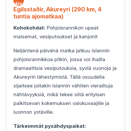
päivä
Egilsstaðir, Akureyri (290 km, 4
tuntia ajomatkaa)
Kohokohdat:
Pohjoisrannikon upeat
maisemat, vesiputoukset ja kanjonit
Neljäntenä päivänä matka jatkuu Islannin
pohjoisrannikkoa pitkin, jossa voi ihailla
dramaattisia vesiputouksia, syviä vuonoja ja
Akureyrin lähestymistä. Tällä osuudella
sijaitsee joitakin Islannin vähiten vierailtuja
nähtävyyksiä, mikä tekee siitä erityisen
palkitsevan kokemuksen valokuvaajille ja
luonnon ystäville.
Tärkeimmät pysähdyspaikat: