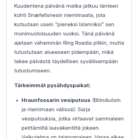
Kuudentena päivänä matka jatkuu länteen
kohti Snæfellsnesin niemimaata, jota
kutsutaan usein ”pieneksi Islanniksi” sen
monimuotoisuuden vuoksi. Tänä päivänä
ajetaan vähemmän Ring Roadia pitkin, mutta
tutustutaan alueeseen pidempään, mikä
tekee päivästä täydellisen syvällisempään
tutustumiseen.
Tärkeimmät pysähdyspaikat:
Hraunfossarin vesiputous
(Blönduósin
ja niemimaan välissä): Sarja
vesiputouksia, jotka virtaavat sammaleen
peittämiltä laavakentiltä jokeen.
Vaikutelma on taianomainen. Varaa aikaa