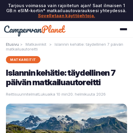
Tarjous voimassa vain rajoitetun ajan! Saat ilmaisen 1
GB:n eSIM-kortin* matkailuautovarauksesi yhteydessä.
Sovelletaan käyttöehtoja.
Campervan
Planet
Etusivu
>
Matkavinkit
>
Islannin kehätie: täydellinen 7 päivän
matkailuautoreitti
MATKAREITIT
Islannin kehätie: täydellinen 7
päivän matkailuautoreitti
Reittisuunnitelmat
Lukuaika 10 min
20. helmikuuta 2026