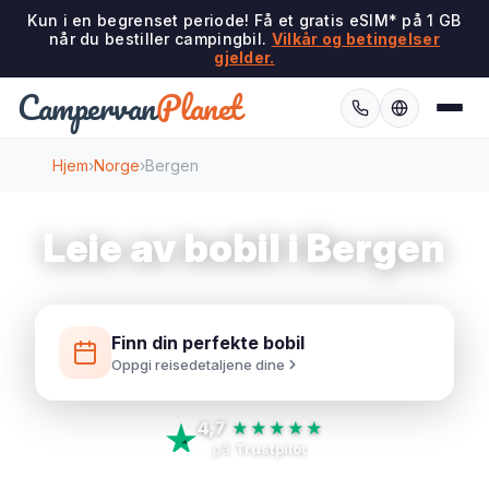
Kun i en begrenset periode! Få et gratis eSIM* på 1 GB
når du bestiller campingbil.
Vilkår og betingelser
gjelder.
Campervan
Planet
Hjem
›
Norge
›
Bergen
Leie av bobil i Bergen
Finn din perfekte bobil
Oppgi reisedetaljene dine
4,7
★★★★★
på
Trustpilot