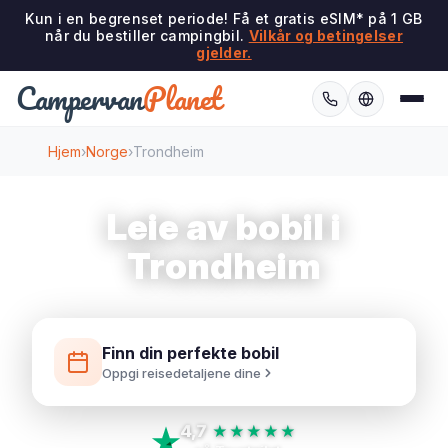
Kun i en begrenset periode! Få et gratis eSIM* på 1 GB
når du bestiller campingbil.
Vilkår og betingelser
gjelder.
Campervan
Planet
Hjem
›
Norge
›
Trondheim
Leie av bobil i
Trondheim
Finn din perfekte bobil
Oppgi reisedetaljene dine
4,7
★★★★★