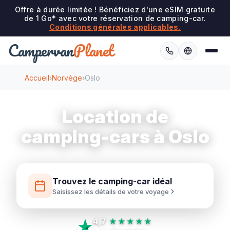
Offre à durée limitée ! Bénéficiez d'une eSIM gratuite
de 1 Go* avec votre réservation de camping-car.
Conditions générales applicables.
Campervan
Planet
Accueil
›
Norvège
›
Oslo
Location de
camping-cars à Oslo
Trouvez le camping-car idéal
Saisissez les détails de votre voyage
4,7
★★★★★